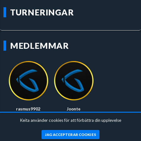
TURNERINGAR
MEDLEMMAR
rasmus9902
Joonte
Kapten
Keita använder cookies för att förbättra din upplevelse
JAG ACCEPTERAR COOKIES