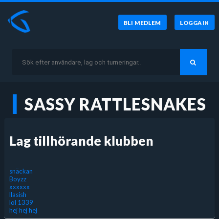
BLI MEDLEM
LOGGA IN
SASSY RATTLESNAKES
Lag tillhörande klubben
snäckan
Boyzz
xxxxxx
llasish
lol 1339
hej hej hej