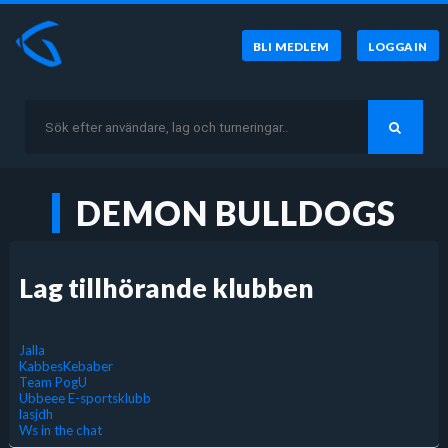
BLI MEDLEM
LOGGA IN
DEMON BULLDOGS
Lag tillhörande klubben
Jalla
KabbesKebaber
Team PogU
Ubbeee E-sportsklubb
lasjdh
Ws in the chat