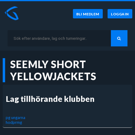
BLI MEDLEM
LOGGA IN
SEEMLY SHORT
YELLOWJACKETS
Lag tillhörande klubben
pg ungarna
hodprmg