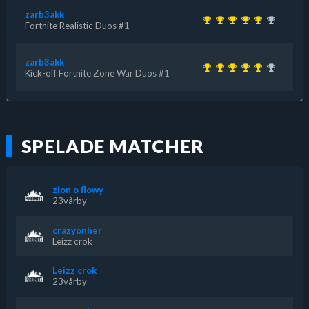
zarb3akk
Fortnite Realistic Duos #1
zarb3akk
Kick-off Fortnite Zone War Duos #1
SPELADE MATCHER
zion o flowy
23vårby
crazyonher
Leizz crok
Leizz crok
23vårby