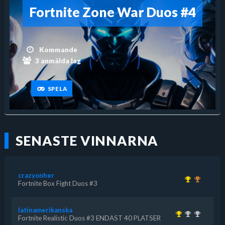
Fortnite Zone War Duos #4
Kommande
3 anmälda lag
SPELA
SENASTE VINNARNA
crazyonher
Fortnite Box Fight Duos #3
latinamerikanska
Fortnite Realistic Duos #3 ENDAST 40 PLATSER