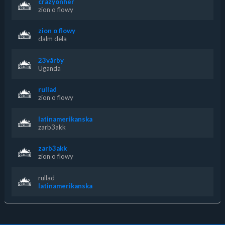
crazyonher
zion o flowy
zion o flowy
dalm dela
23vårby
Uganda
rullad
zion o flowy
latinamerikanska
zarb3akk
zarb3akk
zion o flowy
rullad
latinamerikanska